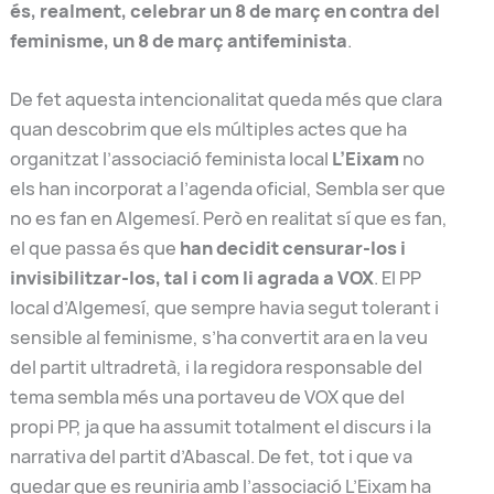
és, realment, celebrar un 8 de març en contra del
feminisme, un 8 de març antifeminista
.
De fet aquesta intencionalitat queda més que clara
quan descobrim que els múltiples actes que ha
organitzat l’associació feminista local
L’Eixam
no
els han incorporat a l’agenda oficial, Sembla ser que
no es fan en Algemesí. Però en realitat sí que es fan,
el que passa és que
han decidit censurar-los i
invisibilitzar-los, tal i com li agrada a VOX
. El PP
local d’Algemesí, que sempre havia segut tolerant i
sensible al feminisme, s’ha convertit ara en la veu
del partit ultradretà, i la regidora responsable del
tema sembla més una portaveu de VOX que del
propi PP, ja que ha assumit totalment el discurs i la
narrativa del partit d’Abascal. De fet, tot i que va
quedar que es reuniria amb l’associació L’Eixam ha