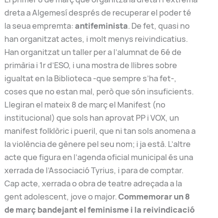
dreta a Algemesí després de recuperar el poder té
la seua empremta:
antifeminista
. De fet, quasi no
han organitzat actes, i molt menys reivindicatius.
Han organitzat un taller per a l’alumnat de 6é de
primària i 1r d’ESO, i una mostra de llibres sobre
igualtat en la Biblioteca -que sempre s’ha fet-,
coses que no estan mal, però que són insuficients.
Llegiran el mateix 8 de març el Manifest (no
institucional) que sols han aprovat PP i VOX, un
manifest folklòric i pueril, que ni tan sols anomena a
la violència de gènere pel seu nom; i ja està. L’altre
acte que figura en l’agenda oficial municipal és una
xerrada de l’Associació Tyrius, i para de comptar.
Cap acte, xerrada o obra de teatre adreçada a la
gent adolescent, jove o major.
Commemorar un 8
de març bandejant el feminisme i la reivindicació