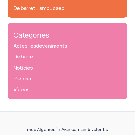
De barret… amb Josep
Categories
Actes i esdeveniments
De barret
Notícies
Premsa
Vídeos
més Algemesí :: Avancem amb valentia