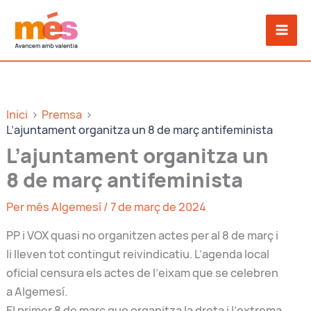
Vés
al
contingut
Inici
Premsa
L’ajuntament organitza un 8 de març antifeminista
L’ajuntament organitza un
8 de març antifeminista
Per
més Algemesí
/
7 de març de 2024
PP i VOX quasi no organitzen actes per al 8 de març i
li lleven tot contingut reivindicatiu. L’agenda local
oficial censura els actes de l’eixam que se celebren
a Algemesí.
El primer 8 de març que organitza la dreta i l’extrema