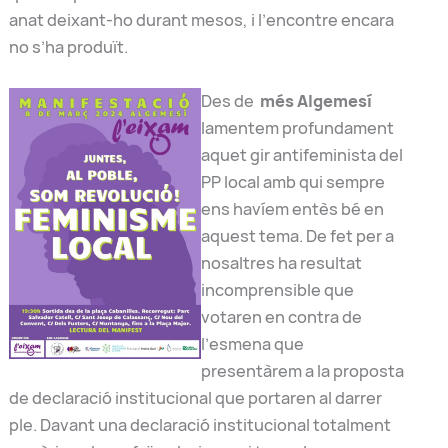
anat deixant-ho durant mesos, i l’encontre encara
no s’ha produït.
Des de
m
é
s
Algemesí
lamentem profundament
aquet gir antifeminista del
PP local amb qui sempre
ens havíem entès bé en
aquest tema. De fet per a
nosaltres ha resultat
incomprensible que
votaren en contra de
l’esmena que
presentàrem a la proposta
de declaració institucional que portaren al darrer
ple. Davant una declaració institucional totalment