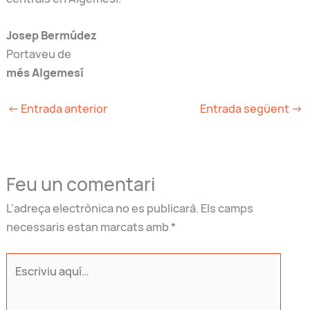
Josep Bermúdez
Portaveu de
m
é
s
Algemesí
←
Entrada anterior
Entrada següent
→
Feu un comentari
L'adreça electrònica no es publicarà.
Els camps
necessaris estan marcats amb
*
Escriviu
aquí…