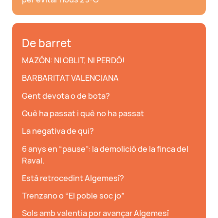
De barret
MAZÓN: NI OBLIT, NI PERDÓ!
BARBARITAT VALENCIANA
Gent devota o de bota?
Què ha passat i què no ha passat
La negativa de qui?
6 anys en “pause”: la demolició de la finca del
Raval.
Està retrocedint Algemesí?
Trenzano o “El poble soc jo”
Sols amb valentia por avançar Algemesí