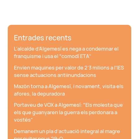
Entrades recents
L’alcalde d’Algemesí es nega a condemnar el
franquisme i usa el “comodí ETA”
Envien maquines per valor de 2’3 milions a l’IES
sense actuacions antiinundacions
Mazón torna a Algemesí, i novament, visita els
afores, la depuradora
Portaveu de VOX a Algemesí: “Els molesta que
els que guanyaren la guerra els perdonara a
vostés”
Demanem un pla d’actuació integral al magre
per evitar nous 29-O