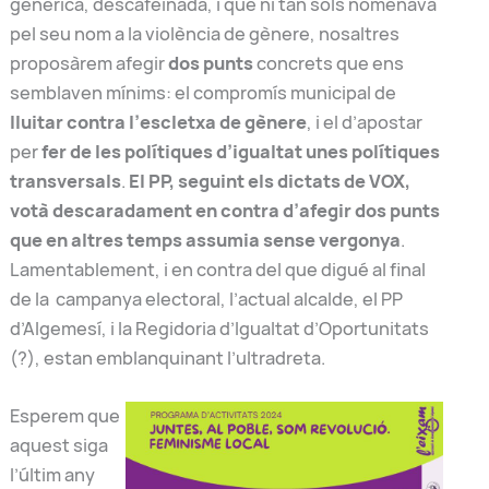
genèrica, descafeïnada, i que ni tan sols nomenava
pel seu nom a la violència de gènere, nosaltres
proposàrem afegir
dos punts
concrets que ens
semblaven mínims: el compromís municipal de
lluitar contra l’escletxa de gènere
, i el d’apostar
per
fer de les polítiques d’igualtat unes polítiques
transversals
.
El PP, seguint els dictats de VOX,
votà descaradament en contra d’afegir dos punts
que en altres temps assumia sense vergonya
.
Lamentablement, i en contra del que digué al final
de la campanya electoral, l’actual alcalde, el PP
d’Algemesí, i la Regidoria d’Igualtat d’Oportunitats
(?), estan emblanquinant l’ultradreta.
Esperem que
aquest siga
l’últim any