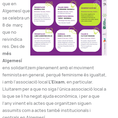
que en
Algemesí que
se celebra un
8 de març
que no
reivindica
res. Des de
m
é
s
Algemesí
ens solidaritzem plenament amb el moviment
feminista en general, perquè feminisme és igualtat,
i amb l’associació local
L’Eixam
, en particular.
Lluitarem per a que no siga l’única associació local a
la que se li ha negat ajuda econòmica, i per a que
l’any vinent els actes que organitzen siguen
assumits com a actes també institucionals i
centrals en Algemesí.