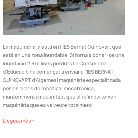
La maquinària ja està en l’IES Bernat Guinovart que
està en una zona inundable. Si torna a donar-se una
inundació 2’3 milions perduts La Conselleria
d’Educació ha començat a enviar a l’IES BERNAT
GUINOVART d’Algemesí maquinària especialitzada
per als cicles de robòtica, mecatrònica,
manteniment i mecanitzat que allí s’imparteixen,
maquinària que es va veure totalment
Envien
Llegeix més »
maquines
per