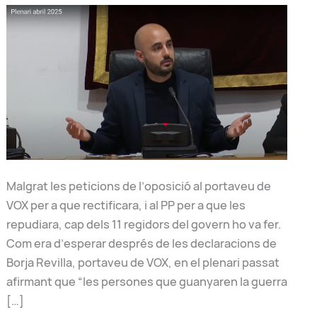
Malgrat les peticions de l’oposició al portaveu de
VOX per a que rectificara, i al PP per a que les
repudiara, cap dels 11 regidors del govern ho va fer.
Com era d’esperar després de les declaracions de
Borja Revilla, portaveu de VOX, en el plenari passat
afirmant que “les persones que guanyaren la guerra
[…]