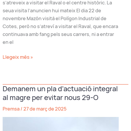
s’atreveix a visitar el Raval o el centre històric. La
seua visita l’anuncien hui mateix El dia 22 de
novembre Mazón visità el Polígon Industrial de
Cotes, però no s’atreví a visitar el Raval, que encara
continuava amb fang pels seus carrers, ni a entrar
en el
Mazón
Llegeix més »
torna
a
Algemesí,
Demanem un pla d’actuació integral
i
al magre per evitar nous 29-O
novament,
visita
Premsa
/
27 de març de 2025
els
afores,
la