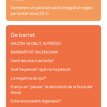
Demanem un pla d’actuació integral al magre
per evitar nous 29-O
De barret
MAZÓN: NI OBLIT, NI PERDÓ!
BARBARITAT VALENCIANA
Gent devota o de bota?
Què ha passat i què no ha passat
La negativa de qui?
6 anys en “pause”: la demolició de la finca del
Raval.
Està retrocedint Algemesí?