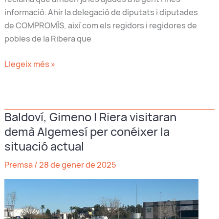
informació. Ahir la delegació de diputats i diputades
de COMPROMÍS, així com els regidors i regidores de
pobles de la Ribera que
La
Llegeix més »
visita
de
Compromís
Baldoví, Gimeno I Riera visitaran
se
demà Algemesí per conéixer la
centra
en
situació actual
els
Premsa
/
28 de gener de 2025
més
vulnerables
d’Algemesí