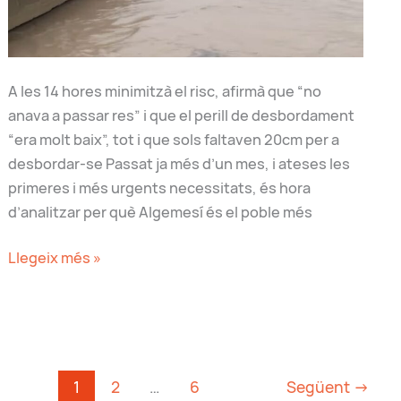
A les 14 hores minimitzà el risc, afirmà que “no
anava a passar res” i que el perill de desbordament
“era molt baix”, tot i que sols faltaven 20cm per a
desbordar-se Passat ja més d’un mes, i ateses les
primeres i més urgents necessitats, és hora
d’analitzar per què Algemesí és el poble més
La
Llegeix més »
negligència
de
l’alcalde
de
no
1
2
…
6
Següent
→