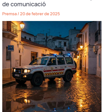
de
de comunicació
les
Premsa
/
20 de febrer de 2025
mentides
de
Mazón
votant
en
contra
de
la
seua
dimissió