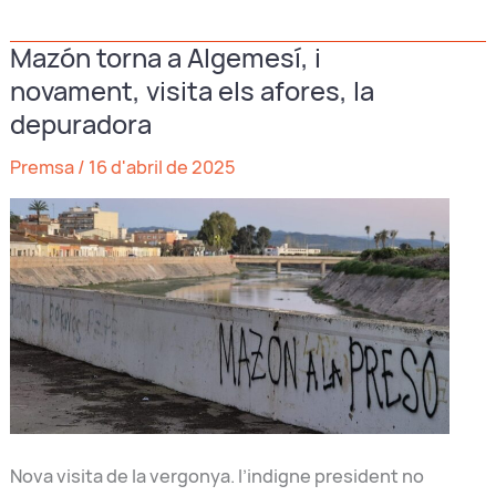
valor
Mazón torna a Algemesí, i
de
novament, visita els afores, la
2’3
milions
depuradora
a
Premsa
/
16 d'abril de 2025
l’IES
sense
actuacions
antiinundacions
Nova visita de la vergonya. l’indigne president no