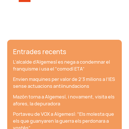
avisar
maximitzà
la
tragèdia
en
Algemesí
Entrades recents
L’alcalde d’Algemesí es nega a condemnar el
franquisme i usa el “comodí ETA”
Envien maquines per valor de 2’3 milions a l’IES
sense actuacions antiinundacions
Mazón torna a Algemesí, i novament, visita els
afores, la depuradora
Portaveu de VOX a Algemesí: “Els molesta que
els que guanyaren la guerra els perdonara a
vostés”