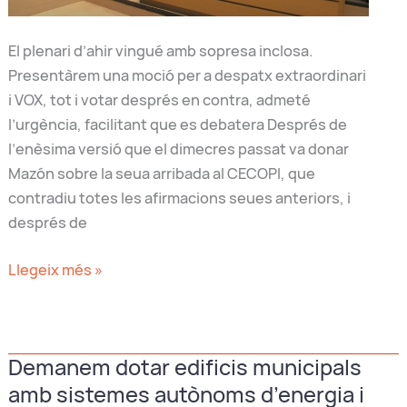
El plenari d’ahir vingué amb sopresa inclosa.
Presentàrem una moció per a despatx extraordinari
i VOX, tot i votar després en contra, admeté
l’urgència, facilitant que es debatera Després de
l’enèsima versió que el dimecres passat va donar
Mazón sobre la seua arribada al CECOPI, que
contradiu totes les afirmacions seues anteriors, i
després de
El
Llegeix més »
PP
d’Algemesí
és
Demanem dotar edificis municipals
fa
amb sistemes autònoms d’energia i
còmplice