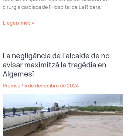
cirurgia cardíaca de l’Hospital de La Ribera,
Mazón
Llegeix més »
i
el
PP
La negligència de l’alcalde de no
valencià
avisar maximitzà la tragèdia en
ens
desitgen
Algemesí
un
Premsa
/
3 de desembre de 2024
molt
mal
any
2025