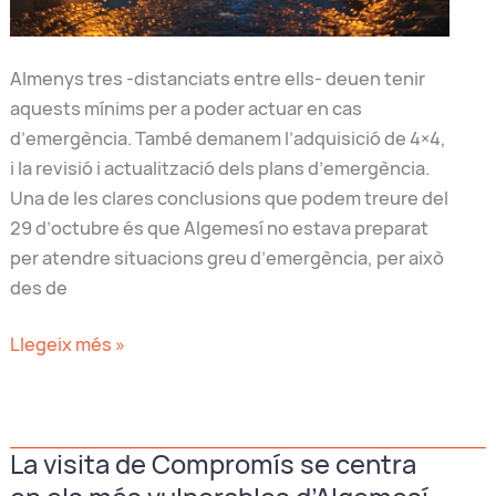
Almenys tres -distanciats entre ells- deuen tenir
aquests mínims per a poder actuar en cas
d’emergència. També demanem l’adquisició de 4×4,
i la revisió i actualització dels plans d’emergència.
Una de les clares conclusions que podem treure del
29 d’octubre és que Algemesí no estava preparat
per atendre situacions greu d’emergència, per això
des de
Demanem
Llegeix més »
dotar
edificis
municipals
La visita de Compromís se centra
amb
sistemes