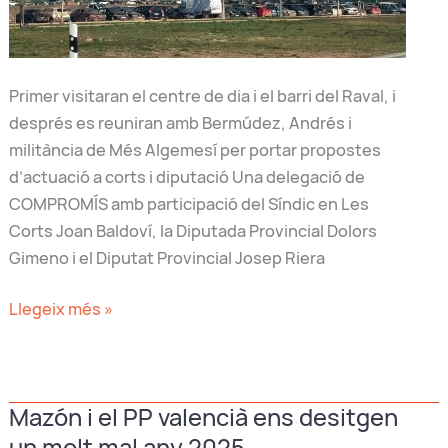
Primer visitaran el centre de dia i el barri del Raval, i
després es reuniran amb Bermúdez, Andrés i
militància de Més Algemesí per portar propostes
d’actuació a corts i diputació Una delegació de
COMPROMÍS amb participació del Síndic en Les
Corts Joan Baldoví, la Diputada Provincial Dolors
Gimeno i el Diputat Provincial Josep Riera
Baldoví,
Llegeix més »
Gimeno
I
Riera
Mazón i el PP valencià ens desitgen
visitaran
un molt mal any 2025
demà