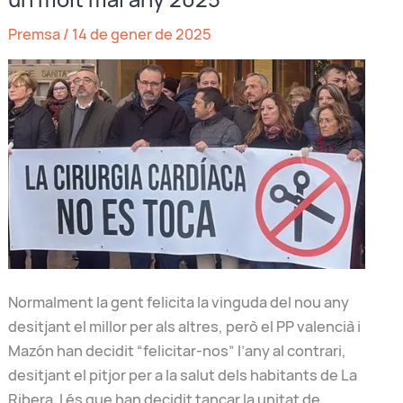
Algemesí
Premsa
/
14 de gener de 2025
per
conéixer
la
situació
actual
Normalment la gent felicita la vinguda del nou any
desitjant el millor per als altres, però el PP valencià i
Mazón han decidit “felicitar-nos” l’any al contrari,
desitjant el pitjor per a la salut dels habitants de La
Ribera. I és que han decidit tancar la unitat de