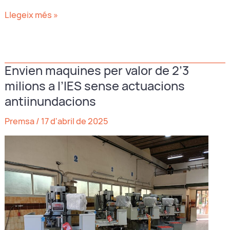
L’alcalde
Llegeix més »
d’Algemesí
es
nega
Envien maquines per valor de 2’3
a
milions a l’IES sense actuacions
condemnar
el
antiinundacions
franquisme
Premsa
/
17 d'abril de 2025
i
usa
el
“comodí
ETA”