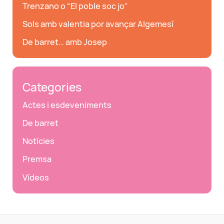
Trenzano o “El poble soc jo”
Sols amb valentia por avançar Algemesí
De barret… amb Josep
Categories
Actes i esdeveniments
De barret
Notícies
Premsa
Vídeos