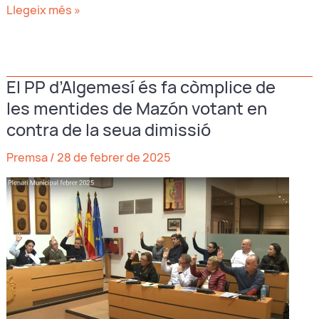
Demanem
Llegeix més »
un
pla
d’actuació
El PP d’Algemesí és fa còmplice de
integral
les mentides de Mazón votant en
al
magre
contra de la seua dimissió
per
Premsa
/
28 de febrer de 2025
evitar
nous
29-
O