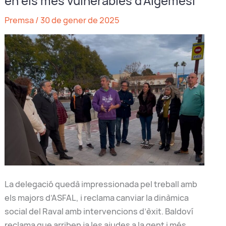
en els més vulnerables d’Algemesí
autònoms
Premsa
/
30 de gener de 2025
d’energia
i
de
comunicació
La delegació quedà impressionada pel treball amb
els majors d’ASFAL, i reclama canviar la dinàmica
social del Raval amb intervencions d’èxit. Baldoví
reclama que arriben ja les ajudes a la gent i més