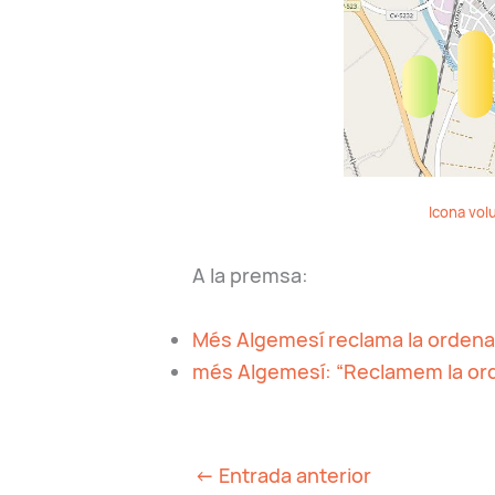
Icona vol
A la premsa:
Més Algemesí reclama la orden
més Algemesí: “Reclamem la or
←
Entrada anterior