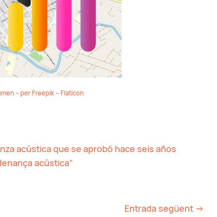
umen – per Freepik – Flaticon
anza acú
s
tica que se aprobó hace seis años
denança acústica”
Entrada següent
→