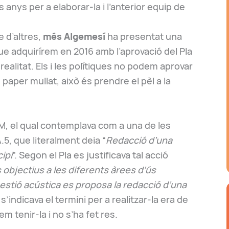
anys per a elaborar-la i l’anterior equip de
e d’altres,
m
é
s
Algemesí
ha presentat una
e adquirírem en 2016 amb l’aprovació del Pla
ealitat. Els i les polítiques no podem aprovar
paper mullat, això és prendre el pèl a la
PAM, el qual contemplava com a una de les
5, que literalment deia “
Redacció d’una
ipi
”. Segon el Pla es justificava tal acció
 objectius a les diferents àrees d’ús
 gestió acústica es proposa la redacció d’una
í s’indicava el termini per a realitzar-la era de
m tenir-la i no s’ha fet res.