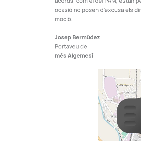
acords, com el del PAM, estan p
ocasió no posen d’excusa els di
moció.
Josep Bermúdez
Portaveu de
m
é
s
Algemesí