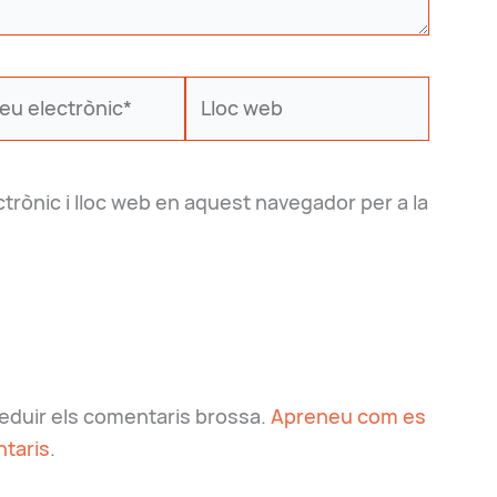
u
Lloc
ònic*
web
trònic i lloc web en aquest navegador per a la
 reduir els comentaris brossa.
Apreneu com es
taris
.