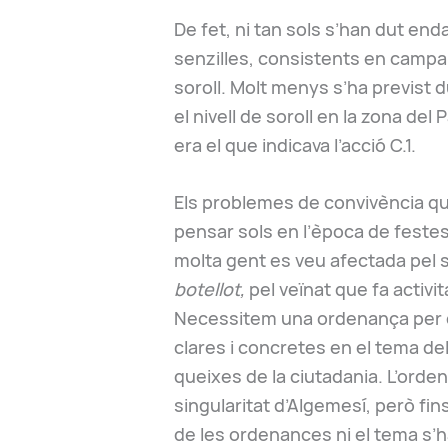
De fet, ni tan sols s’han dut enda
senzilles, consistents en campan
soroll. Molt menys s’ha previst 
el nivell de soroll en la zona de
era el que indicava l’acció C.1.
Els problemes de convivència qu
pensar sols en l’època de feste
molta gent es veu afectada pel so
botellot,
pel veïnat que fa activ
Necessitem una ordenança per d
clares i concretes en el tema de
queixes de la ciutadania. L’orden
singularitat d’Algemesí, però f
de les ordenances ni el tema s’