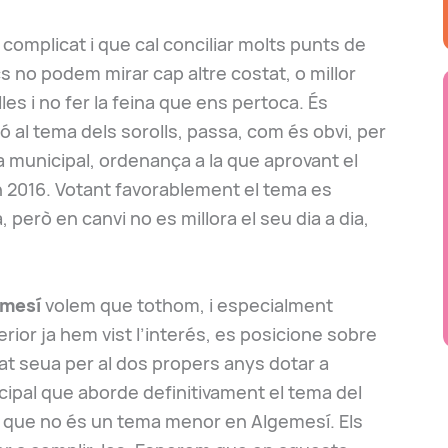
omplicat i que cal conciliar molts punts de
tics no podem mirar cap altre costat, o millor
es i no fer la feina que ens pertoca. És
ó al tema dels sorolls, passa, com és obvi, per
 municipal, ordenança a la que aprovant el
2016. Votant favorablement el tema es
 però en canvi no es millora el seu dia a dia,
mesí
volem que tothom, i especialment
erior ja hem vist l’interés, es posicione sobre
itat seua per al dos propers anys dotar a
pal que aborde definitivament el tema del
a, que no és un tema menor en Algemesí. Els