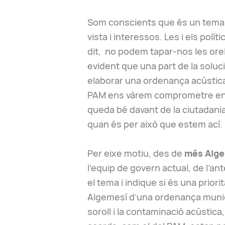
Som conscients que és un tema c
vista i interessos. Les i els polí
dit, no podem tapar-nos les orell
evident que una part de la soluci
elaborar una ordenança acústica
PAM ens vàrem comprometre en 
queda bé davant de la ciutadania,
quan és per això que estem ací.
Per eixe motiu, des de
m
é
s
Alge
l’equip de govern actual, de l’ant
el tema i indique si és una prior
Algemesí d’una ordenança munici
soroll i la contaminació acústic