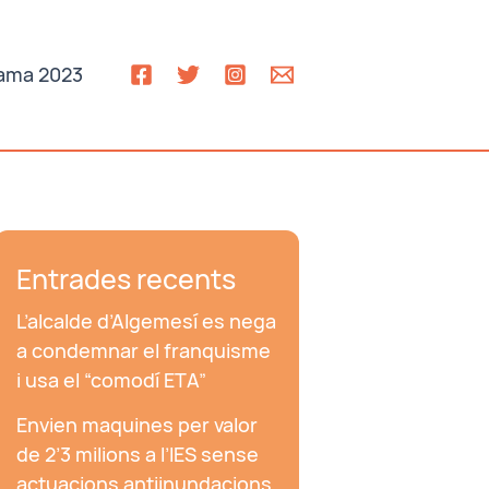
ama 2023
Entrades recents
L’alcalde d’Algemesí es nega
a condemnar el franquisme
i usa el “comodí ETA”
Envien maquines per valor
de 2’3 milions a l’IES sense
actuacions antiinundacions