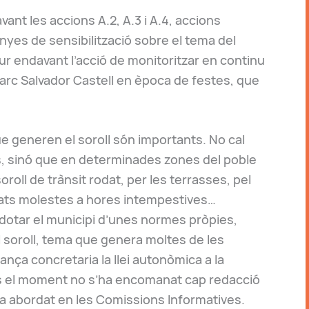
vant les accions A.2, A.3 i A.4, accions
yes de sensibilització sobre el tema del
dur endavant l’acció de monitoritzar en continu
l Parc Salvador Castell en època de festes, que
e generen el soroll són importants. No cal
s, sinó que en determinades zones del poble
roll de trànsit rodat, per les terrasses, pel
itats molestes a hores intempestives…
otar el municipi d’unes normes pròpies,
l soroll, tema que genera moltes de les
ança concretaria la llei autonòmica a la
ins el moment no s’ha encomanat cap redacció
ha abordat en les Comissions Informatives.