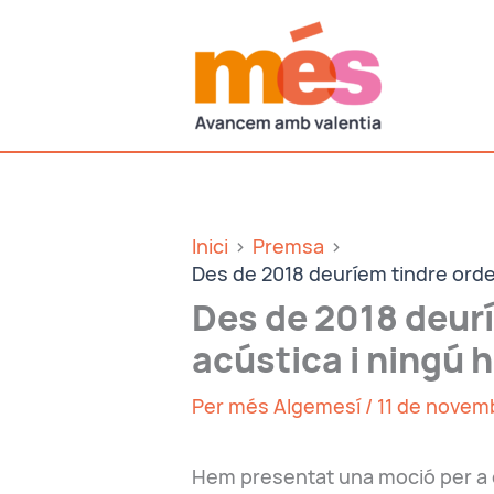
Vés
al
contingut
Inici
Premsa
Des de 2018 deuríem tindre orde
Des de 2018 deur
acústica i ningú h
Per
més Algemesí
/
11 de novem
Hem presentat una moció per a qu