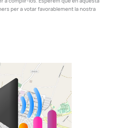
er a complir-los. Esperem que en aquesta
ners per a votar favorablement la nostra