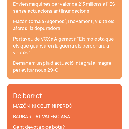
Envien maquines per valor de 2’3 milions a l’IES
sense actuacions antiinundacions
Mazón torna a Algemesí, i novament, visita els
afores, la depuradora
Portaveu de VOX a Algemesí: “Els molesta que
els que guanyaren la guerra els perdonara a
vostés”
Demanem un pla d’actuació integral al magre
per evitar nous 29-O
De barret
MAZÓN: NI OBLIT, NI PERDÓ!
BARBARITAT VALENCIANA
Gent devota o de bota?