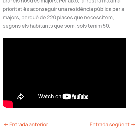
ara: els nostres majors. Per això, la nostra màxima
prioritat és aconseguir una residència pública per a
majors, perquè de 220 places que necessitem,
segons els habitants que som, sols tenim 50.
←
Entrada anterior
Entrada següent
→