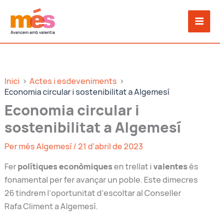
Vés
al
contingut
Inici
Actes i esdeveniments
Economia circular i sostenibilitat a Algemesí
Economia circular i
sostenibilitat a Algemesí
Per
més Algemesí
/
21 d'abril de 2023
Fer
polítiques econòmiques
en trellat i
valentes
és
fonamental per fer avançar un poble. Este dimecres
26 tindrem l’oportunitat d’escoltar al Conseller
Rafa Climent a Algemesí.