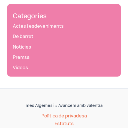
Categories
Actes i esdeveniments
De barret
Notícies
Premsa
Vídeos
més Algemesí :: Avancem amb valentia
Política de privadesa
Estatuts