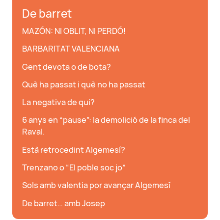
De barret
MAZÓN: NI OBLIT, NI PERDÓ!
BARBARITAT VALENCIANA
Gent devota o de bota?
Què ha passat i què no ha passat
La negativa de qui?
6 anys en “pause”: la demolició de la finca del
Raval.
Està retrocedint Algemesí?
Trenzano o “El poble soc jo”
Sols amb valentia por avançar Algemesí
De barret… amb Josep