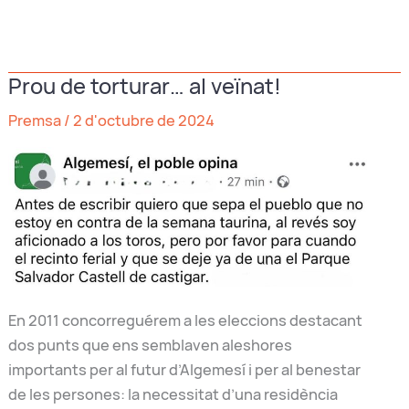
la
hipocresia
del
Prou de torturar… al veïnat!
PP:
a
Premsa
/
2 d'octubre de 2024
Europa
vota
permetre
importacions
amb
químics
prohibits
ací
En 2011 concorreguérem a les eleccions destacant
dos punts que ens semblaven aleshores
importants per al futur d’Algemesí i per al benestar
de les persones: la necessitat d’una residència