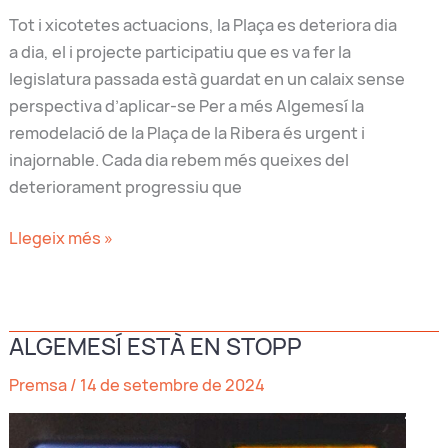
Tot i xicotetes actuacions, la Plaça es deteriora dia
a dia, el i projecte participatiu que es va fer la
legislatura passada està guardat en un calaix sense
perspectiva d’aplicar-se Per a més Algemesí la
remodelació de la Plaça de la Ribera és urgent i
inajornable. Cada dia rebem més queixes del
deteriorament progressiu que
La
Llegeix més »
reforma
integral
de
ALGEMESÍ ESTÀ EN STOPP
la
Plaça
Premsa
/
14 de setembre de 2024
de
la