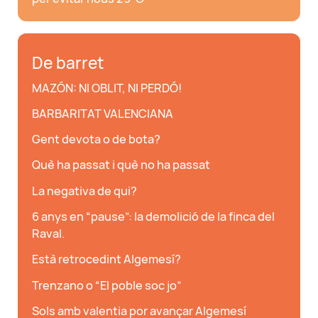
De barret
MAZÓN: NI OBLIT, NI PERDÓ!
BARBARITAT VALENCIANA
Gent devota o de bota?
Què ha passat i què no ha passat
La negativa de qui?
6 anys en “pause”: la demolició de la finca del
Raval.
Està retrocedint Algemesí?
Trenzano o “El poble soc jo”
Sols amb valentia por avançar Algemesí