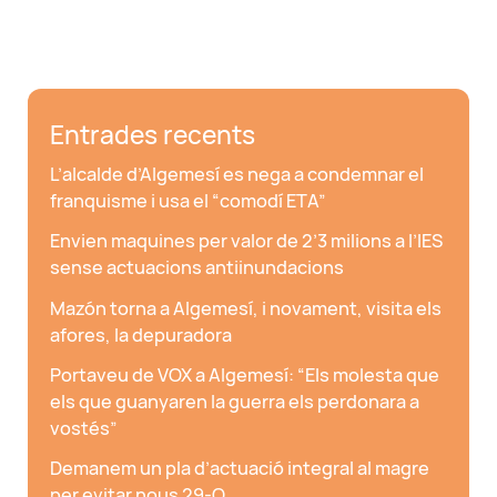
dels
comerços
Entrades recents
L’alcalde d’Algemesí es nega a condemnar el
franquisme i usa el “comodí ETA”
Envien maquines per valor de 2’3 milions a l’IES
sense actuacions antiinundacions
Mazón torna a Algemesí, i novament, visita els
afores, la depuradora
Portaveu de VOX a Algemesí: “Els molesta que
els que guanyaren la guerra els perdonara a
vostés”
Demanem un pla d’actuació integral al magre
per evitar nous 29-O