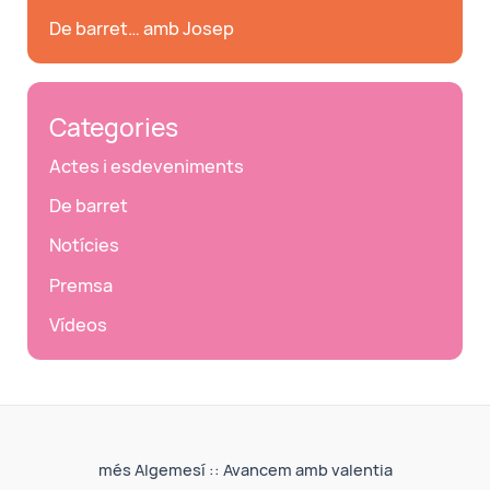
De barret… amb Josep
Categories
Actes i esdeveniments
De barret
Notícies
Premsa
Vídeos
més Algemesí :: Avancem amb valentia