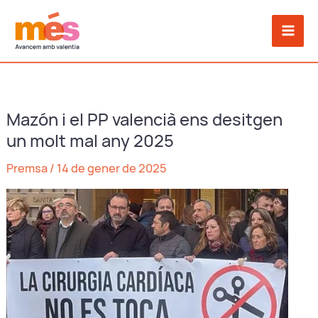
Vés
al
contingut
Mazón i el PP valencià ens desitgen
un molt mal any 2025
Premsa
/
14 de gener de 2025