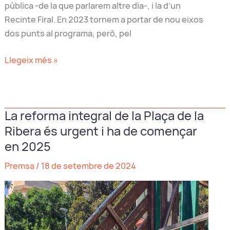
pública -de la que parlarem altre dia-, i la d’un
Recinte Firal. En 2023 tornem a portar de nou eixos
dos punts al programa, però, pel
Prou
Llegeix més »
de
torturar…
al
La reforma integral de la Plaça de la
veïnat!
Ribera és urgent i ha de començar
en 2025
Premsa
/
18 de setembre de 2024