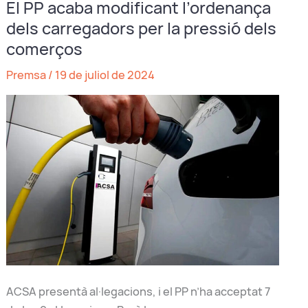
El PP acaba modificant l’ordenança
el
dels carregadors per la pressió dels
plenari
per
comerços
fer-
Premsa
/
19 de juliol de 2024
se
la
foto
amb
la
Comissió
Taurina
ACSA presentà al·legacions, i el PP n’ha acceptat 7