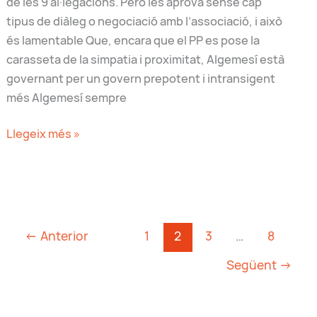
de les 9 al·legacions. Però les aprova sense cap
tipus de diàleg o negociació amb l’associació, i això
és lamentable Que, encara que el PP es pose la
carasseta de la simpatia i proximitat, Algemesí està
governant per un govern prepotent i intransigent
més Algemesí sempre
El
Llegeix més »
PP
acaba
modificant
l’ordenança
dels
←
Anterior
1
2
3
…
8
carregadors
Següent
→
per
la
pressió