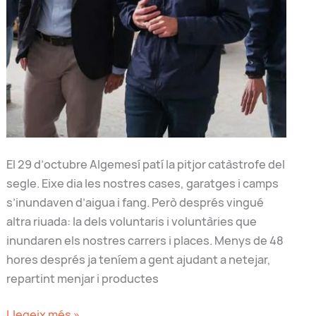
El 29 d’octubre Algemesí patí la pitjor catàstrofe del
segle. Eixe dia les nostres cases, garatges i camps
s’inundaven d’aigua i fang. Però després vingué
altra riuada: la dels voluntaris i voluntàries que
inundaren els nostres carrers i places. Menys de 48
hores després ja teníem a gent ajudant a netejar,
repartint menjar i productes
Hi
Llegeix més »