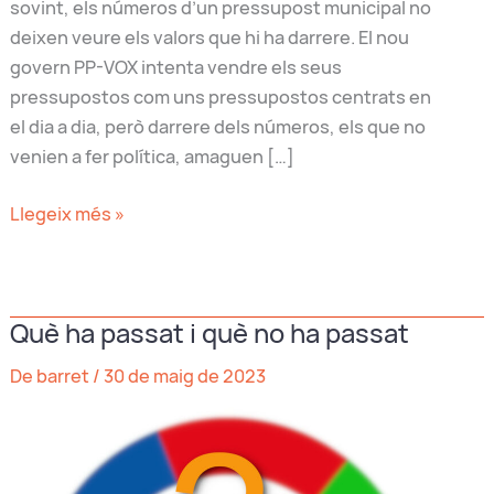
sovint, els números d’un pressupost municipal no
deixen veure els valors que hi ha darrere. El nou
govern PP-VOX intenta vendre els seus
pressupostos com uns pressupostos centrats en
el dia a dia, però darrere dels números, els que no
venien a fer política, amaguen […]
Gent
Llegeix més »
devota
o
de
Què ha passat i què no ha passat
bota?
De barret
/
30 de maig de 2023