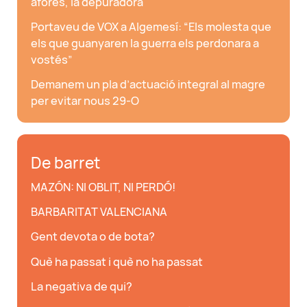
afores, la depuradora
Portaveu de VOX a Algemesí: “Els molesta que
els que guanyaren la guerra els perdonara a
vostés”
Demanem un pla d’actuació integral al magre
per evitar nous 29-O
De barret
MAZÓN: NI OBLIT, NI PERDÓ!
BARBARITAT VALENCIANA
Gent devota o de bota?
Què ha passat i què no ha passat
La negativa de qui?