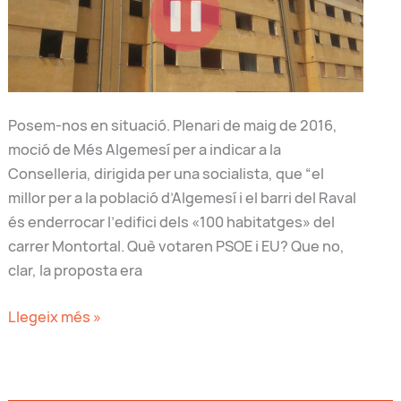
Posem-nos en situació. Plenari de maig de 2016,
moció de Més Algemesí per a indicar a la
Conselleria, dirigida per una socialista, que “el
millor per a la població d’Algemesí i el barri del Raval
és enderrocar l’edifici dels «100 habitatges» del
carrer Montortal. Què votaren PSOE i EU? Que no,
clar, la proposta era
6
Llegeix més »
anys
en
“pause”: