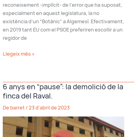
reconeixement -implícit- de l’error que ha suposat,
especialment en aquest legislatura, la no
existència d’un “Botànic” a Algemesí. Efectivament,
en 2019 tant EU com el PSOE preferiren escollir a un
regidor de
La
Llegeix més »
negativa
de
qui?
6 anys en “pause”: la demolició de la
finca del Raval.
De barret
/
23 d'abril de 2023