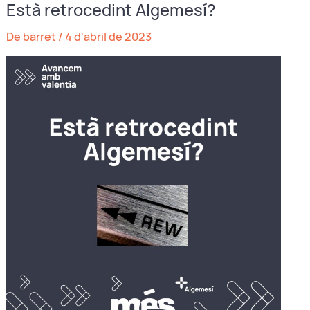
Està retrocedint Algemesí?
la
demolició
De barret
/
4 d'abril de 2023
de
la
finca
del
Raval.