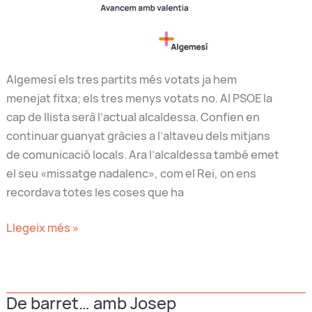
Algemesí els tres partits més votats ja hem
menejat fitxa; els tres menys votats no. Al PSOE la
cap de llista serà l’actual alcaldessa. Confien en
continuar guanyat gràcies a l’altaveu dels mitjans
de comunicació locals. Ara l’alcaldessa també emet
el seu «missatge nadalenc», com el Rei, on ens
recordava totes les coses que ha
Sols
Llegeix més »
amb
valentia
por
De barret… amb Josep
avançar