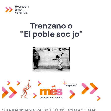
Si se li atribueix al Rei Sol Lluís XIV la frase “L’Estat