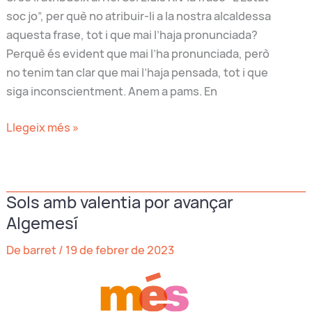
soc jo”, per què no atribuir-li a la nostra alcaldessa
aquesta frase, tot i que mai l’haja pronunciada?
Perquè és evident que mai l’ha pronunciada, però
no tenim tan clar que mai l’haja pensada, tot i que
siga inconscientment. Anem a pams. En
Trenzano
Llegeix més »
o
“El
poble
Sols amb valentia por avançar
soc
Algemesí
jo”
De barret
/
19 de febrer de 2023