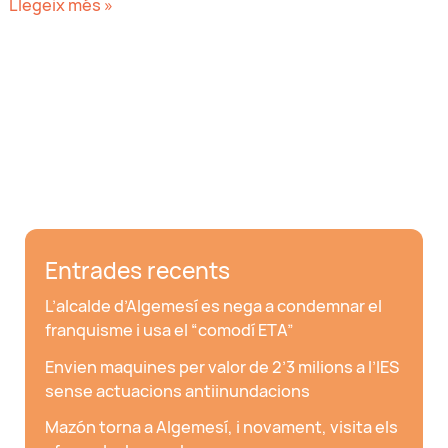
De
Llegeix més »
barret…
amb
Josep
Entrades recents
L’alcalde d’Algemesí es nega a condemnar el
franquisme i usa el “comodí ETA”
Envien maquines per valor de 2’3 milions a l’IES
sense actuacions antiinundacions
Mazón torna a Algemesí, i novament, visita els