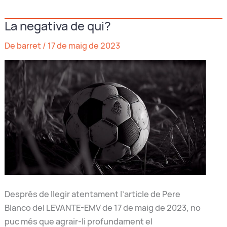
i
La negativa de qui?
què
no
De barret
/
17 de maig de 2023
ha
passat
Després de llegir atentament l’article de Pere
Blanco del LEVANTE-EMV de 17 de maig de 2023, no
puc més que agrair-li profundament el