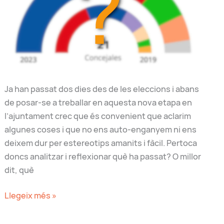
Ja han passat dos dies des de les eleccions i abans
de posar-se a treballar en aquesta nova etapa en
l’ajuntament crec que és convenient que aclarim
algunes coses i que no ens auto-enganyem ni ens
deixem dur per estereotips amanits i fàcil. Pertoca
doncs analitzar i reflexionar què ha passat? O millor
dit, què
Què
Llegeix més »
ha
passat